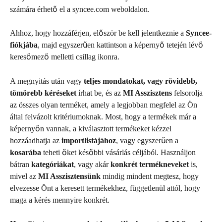
számára érhető el a syncee.com weboldalon.
Ahhoz, hogy hozzáférjen, először be kell jelentkeznie a 
Syncee-
fiókjába
, majd egyszerűen kattintson a képernyő tetején lévő 
keresőmező melletti csillag ikonra.
A megnyitás után vagy 
teljes mondatokat, vagy rövidebb, 
tömörebb kéréseket
 írhat be, és az 
MI Asszisztens
 felsorolja 
az összes olyan terméket, amely a legjobban megfelel az Ön 
által felvázolt kritériumoknak. Most, hogy a termékek már a 
képernyőn vannak, a kiválasztott termékeket kézzel 
hozzáadhatja az 
importlistájához
, vagy egyszerűen a 
kosarába 
teheti őket későbbi vásárlás céljából. Használjon 
bátran 
kategóriákat
, vagy akár 
konkrét termékneveket
 is, 
mivel az 
MI Asszisztensünk
 mindig mindent megtesz, hogy 
elvezesse Önt a keresett termékekhez, függetlenül attól, hogy 
maga a kérés mennyire konkrét.