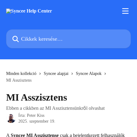
Ugrás a fő tartalomra
Cikkek keresése…
Minden kollekció
Syncee alapjai
Syncee Alapok
MI Asszisztens
MI Asszisztens
Ebben a cikkben az MI Asszisztensünkről olvashat
Írta:
Peter Kiss
2025. szeptember 19.
A 
Syncee MI Asszisztense
 csak a bejelentkezett felhasználók 