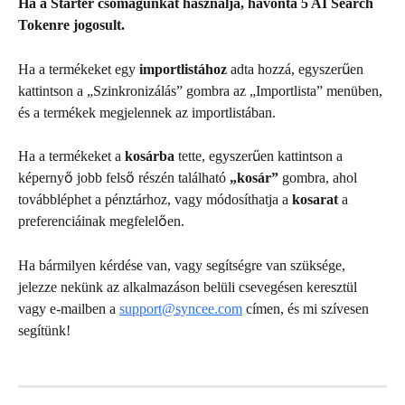
Ha a Starter csomagunkat használja, havonta 5 AI Search 
Tokenre jogosult.
Ha a termékeket egy 
importlistához 
adta hozzá, egyszerűen 
kattintson a „Szinkronizálás” gombra az „Importlista” menüben, 
és a termékek megjelennek az importlistában.
Ha a termékeket a 
kosárba 
tette, egyszerűen kattintson a 
képernyő jobb felső részén található 
„kosár”
 gombra, ahol 
továbbléphet a pénztárhoz, vagy módosíthatja a 
kosarat 
a 
preferenciáinak megfelelően.
Ha bármilyen kérdése van, vagy segítségre van szüksége, 
jelezze nekünk az alkalmazáson belüli csevegésen keresztül 
vagy e-mailben a 
support@syncee.com
 címen, és mi szívesen 
segítünk!